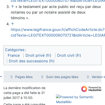
cidTexte=LEGITEXT000006070716&idArticle=LEGIA
↑
« le testament par acte public est reçu par deux
notaires ou par un notaire assisté de deux
témoins ».
↑
https://www.legifrance.gouv.fr/affichCodeArticle.do?
cidTexte=LEGITEXT000006070721&idArticle=LEGI
Catégories
:
France
Droit privé (fr)
Droit civil (fr)
Droit des successions (fr)
Pages liées
Suivi des pages liées
Version 
La dernière modification de
cette page a été faite le 21
juillet 2017 à 15:50.
Cette page a été consultée