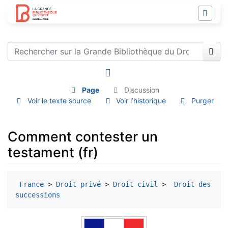
Page
Discussion
Voir le texte source
Voir l’historique
Purger
Comment contester un
testament (fr)
Aller à :
navigation
,
rechercher
France
 > 
Droit privé
 > 
Droit civil
 > 
 Droit des 
successions