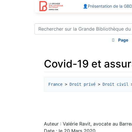
👤Présentation de la GB
Page
Covid-19 et assur
Aller à :
navigation
,
rechercher
France
 > 
Droit privé
 > 
Droit civil
 
Auteur : Valérie Ravit, avocate au Barr
Date : le 20 Mars 2020