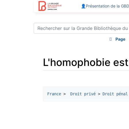
👤Présentation de la GB
Page
L'homophobie est u
Aller à :
navigation
,
rechercher
France
 >  
Droit privé
 > 
Droit pénal