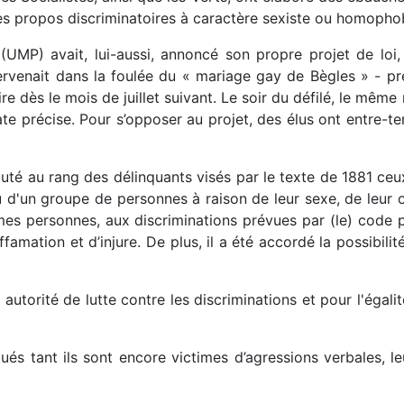
 les propos discriminatoires à caractère sexiste ou homopho
(UMP) avait, lui-aussi, annoncé son propre projet de loi,
ntervenait dans la foulée du « mariage gay de Bègles » - 
 dès le mois de juillet suivant. Le soir du défilé, le même m
ate précise. Pour s’opposer au projet, des élus ont entre-t
outé au rang des délinquants visés par le texte de 1881 ceu
u d'un groupe de personnes à raison de leur sexe, de leur o
s personnes, aux discriminations prévues par (le) code p
iffamation et d’injure. De plus, il a été accordé la possibil
autorité de lutte contre les discriminations et pour l'égali
s tant ils sont encore victimes d’agressions verbales, l