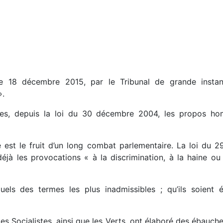
le 18 décembre 2015, par le Tribunal de grande instan
».
imes, depuis la loi du 30 décembre 2004, les propos ho
est le fruit d’un long combat parlementaire. La loi du 29
déjà les provocations « à la discrimination, à la haine o
els des termes les plus inadmissibles ; qu’ils soient 
es Socialistes, ainsi que les Verts, ont élaboré des ébauches 