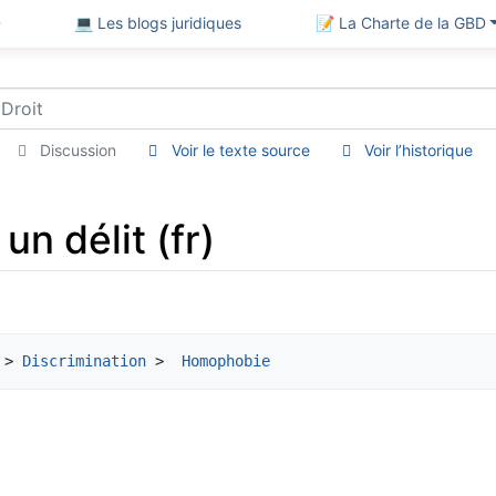
D
💻 Les blogs juridiques
📝 La Charte de la GBD
Discussion
Voir le texte source
Voir l’historique
n délit (fr)
 > 
Discrimination
 > 
 Homophobie