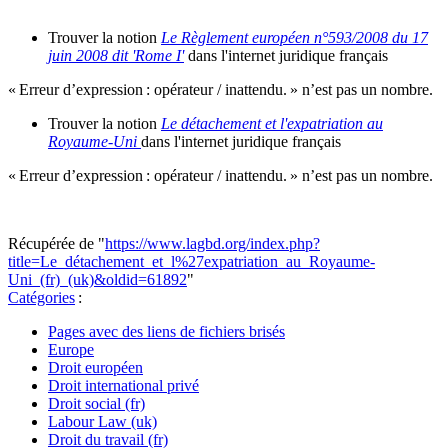
Trouver la notion
Le Règlement européen n°593/2008 du 17
juin 2008 dit 'Rome I'
dans l'internet juridique français
« Erreur d’expression : opérateur / inattendu. » n’est pas un nombre.
Trouver la notion
Le détachement et l'expatriation au
Royaume-Uni
dans l'internet juridique français
« Erreur d’expression : opérateur / inattendu. » n’est pas un nombre.
Récupérée de "
https://www.lagbd.org/index.php?
title=Le_détachement_et_l%27expatriation_au_Royaume-
Uni_(fr)_(uk)&oldid=61892
"
Catégories
:
Pages avec des liens de fichiers brisés
Europe
Droit européen
Droit international privé
Droit social (fr)
Labour Law (uk)
Droit du travail (fr)