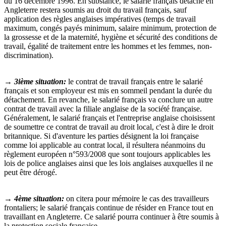
du 16 décembre 1996. En substance, le salarié français détaché en
Angleterre restera soumis au droit du travail français, sauf
application des règles anglaises impératives (temps de travail
maximum, congés payés minimum, salaire minimum, protection de
la grossesse et de la maternité, hygiène et sécurité des conditions de
travail, égalité de traitement entre les hommes et les femmes, non-
discrimination).
→ 3ième situation:
le contrat de travail français entre le salarié
français et son employeur est mis en sommeil pendant la durée du
détachement. En revanche, le salarié français va conclure un autre
contrat de travail avec la filiale anglaise de la société française.
Généralement, le salarié français et l'entreprise anglaise choisissent
de soumettre ce contrat de travail au droit local, c'est à dire le droit
britannique. Si d'aventure les parties désignent la loi française
comme loi applicable au contrat local, il résultera néanmoins du
règlement européen n°593/2008 que sont toujours applicables les
lois de police anglaises ainsi que les lois anglaises auxquelles il ne
peut être dérogé.
→ 4ème situation:
on citera pour mémoire le cas des travailleurs
frontaliers; le salarié français continue de résider en France tout en
travaillant en Angleterre. Ce salarié pourra continuer à être soumis à
la protection sociale française.