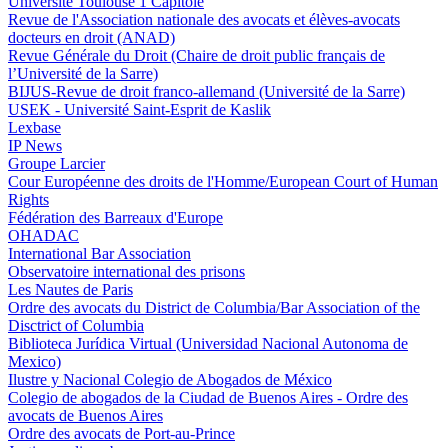
Université Toulouse 1 Capitole
Revue de l'Association nationale des avocats et élèves-avocats
docteurs en droit (ANAD)
Revue Générale du Droit (Chaire de droit public français de
l’Université de la Sarre)
BIJUS-Revue de droit franco-allemand (Université de la Sarre)
USEK - Université Saint-Esprit de Kaslik
Lexbase
IP News
Groupe Larcier
Cour Européenne des droits de l'Homme/European Court of Human
Rights
Fédération des Barreaux d'Europe
OHADAC
International Bar Association
Observatoire international des prisons
Les Nautes de Paris
Ordre des avocats du District de Columbia/Bar Association of the
Disctrict of Columbia
Biblioteca Jurídica Virtual (Universidad Nacional Autonoma de
Mexico)
Ilustre y Nacional Colegio de Abogados de México
Colegio de abogados de la Ciudad de Buenos Aires - Ordre des
avocats de Buenos Aires
Ordre des avocats de Port-au-Prince