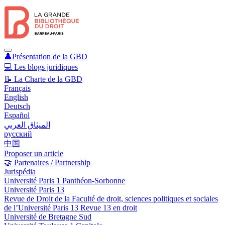
👤Présentation de la GBD
💻 Les blogs juridiques
📝 La Charte de la GBD
Français
English
Deutsch
Español
الميثاق العربي
русский
中国
Proposer un article
🤝 Partenaires / Partnership
Jurispédia
Université Paris 1 Panthéon-Sorbonne
Université Paris 13
Revue de Droit de la Faculté de droit, sciences politiques et sociales
de l’Université Paris 13 Revue 13 en droit
Université de Bretagne Sud