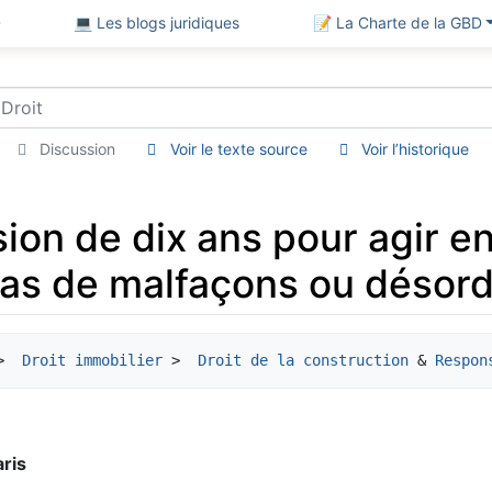
D
💻 Les blogs juridiques
📝 La Charte de la GBD
Discussion
Voir le texte source
Voir l’historique
sion de dix ans pour agir en
as de malfaçons ou désordr
> 
 Droit immobilier
 > 
 Droit de la construction
 & 
Respon
ris