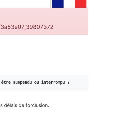
af3a53e07_39807372
 être suspendu ou interrompu ?
es délais de forclusion.