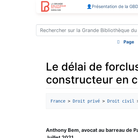
👤Présentation de la GB
Page
Le délai de forclu
constructeur en c
Aller à :
navigation
,
rechercher
France
 > 
Droit privé
 > 
Droit civil
 
Anthony Bem, avocat au barreau de Pa
Juillet 2021