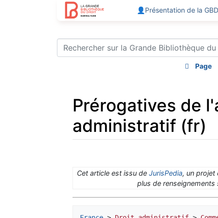
👤Présentation de la GB
Page
Prérogatives de l
administratif (fr)
Aller à :
navigation
,
rechercher
Cet article est issu de
JurisPedia
, un projet
plus de renseignements s
France
 > 
Droit administratif
 > 
Comm