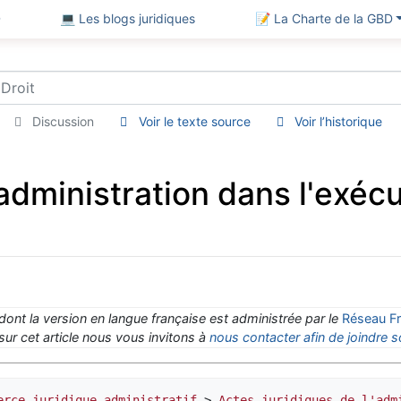
D
💻 Les blogs juridiques
📝 La Charte de la GBD
Discussion
Voir le texte source
Voir l’historique
'administration dans l'exéc
 dont la version en langue française est administrée par le
Réseau Fr
ur cet article nous vous invitons à
nous contacter afin de joindre s
erce juridique administratif
 > 
Actes juridiques de l'adm