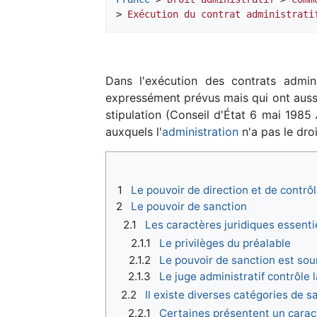
> 
Exécution du contrat administrati
Dans l'exécution des contrats adminis
expressément prévus mais qui ont aussi
stipulation (Conseil d'État 6 mai 1985
auxquels l'
administration
n'a pas le dro
1
Le pouvoir de direction et de contrô
2
Le pouvoir de sanction
2.1
Les caractères juridiques essenti
2.1.1
Le privilèges du préalable
2.1.2
Le pouvoir de sanction est soum
2.1.3
Le juge administratif contrôle l
2.2
Il existe diverses catégories de s
2.2.1
Certaines présentent un carac