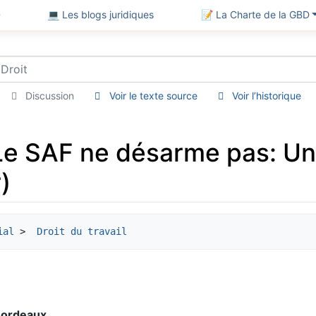
D
💻 Les blogs juridiques
📝 La Charte de la GBD
Discussion
Voir le texte source
Voir l’historique
e SAF ne désarme pas: Un
)
ial
 > 
 Droit du travail
Bordeaux