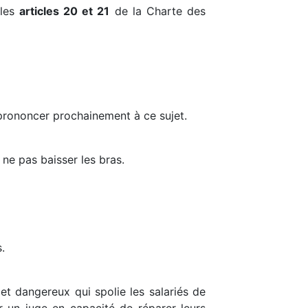
 les
articles 20 et 21
de la Charte des
 prononcer prochainement à ce sujet.
 ne pas baisser les bras.
.
 et dangereux qui spolie les salariés de
r un juge en capacité de réparer leurs