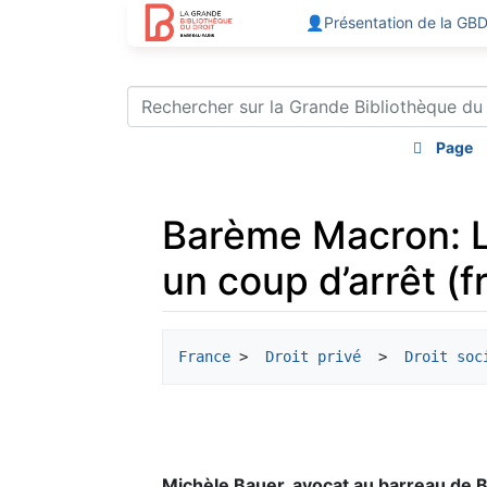
👤Présentation de la GB
Page
Barème Macron: L
un coup d’arrêt (fr
Aller à :
navigation
,
rechercher
France
 > 
 Droit privé
  > 
 Droit soc
Michèle Bauer, avocat au barreau de 