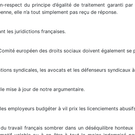
n-respect du principe d’égalité de traitement garanti par
nne, elle n’a tout simplement pas reçu de réponse.
t les juridictions françaises.
le Comité européen des droits sociaux doivent également se
ations syndicales, les avocats et les défenseurs syndicaux à
lle mise à jour de notre argumentaire.
es employeurs budgéter à vil prix les licenciements abusifs
it du travail français sombrer dans un déséquilibre honteux
s motif valable ou à en être à tout le moins indemnisé pa