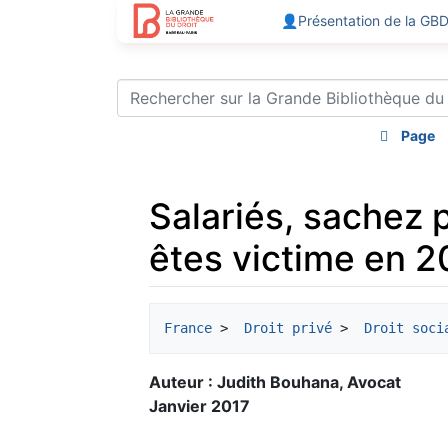
👤Présentation de la GB
Page
Salariés, sachez 
êtes victime en 20
Aller à :
navigation
,
rechercher
France
 > 
 Droit privé
 > 
 Droit soci
Auteur : Judith Bouhana, Avocat
Janvier 2017