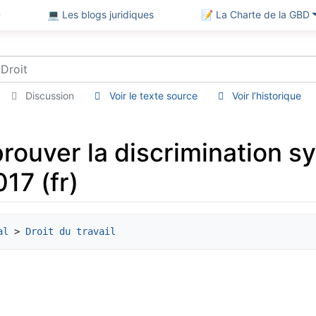
D
💻 Les blogs juridiques
📝 La Charte de la GBD
Discussion
Voir le texte source
Voir l’historique
prouver la discrimination s
17 (fr)
al
 > 
Droit du travail