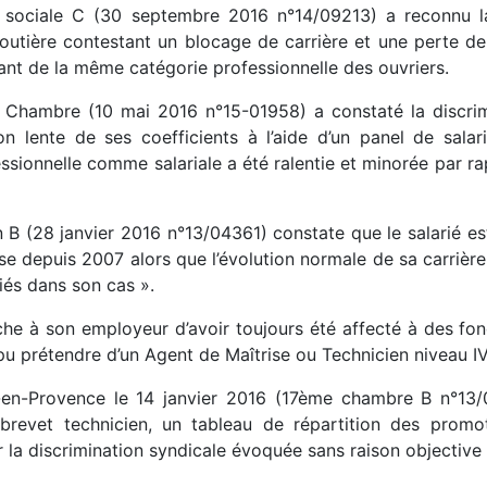
ociale C (30 septembre 2016 n°14/09213) a reconnu la d
utière contestant un blocage de carrière et une perte de
ant de la même catégorie professionnelle des ouvriers.
Chambre (10 mai 2016 n°15-01958) a constaté la discrimi
n lente de ses coefficients à l’aide d’un panel de sala
sionnelle comme salariale a été ralentie et minorée par rap
B (28 janvier 2016 n°13/04361) constate que le salarié est 
rise depuis 2007 alors que l’évolution normale de sa carriè
iés dans son cas ».
oche à son employeur d’avoir toujours été affecté à des fon
 pu prétendre d’un Agent de Maîtrise ou Technicien niveau I
-en-Provence le 14 janvier 2016 (17ème chambre B n°13/0
 brevet technicien, un tableau de répartition des pro
r la discrimination syndicale évoquée sans raison objective 