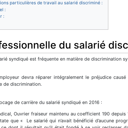
ions particulières de travail au salarié discriminé :
l :
r :
fessionnelle du salarié dis
larié syndiqué est fréquente en matière de discrimination sy
’employeur devra réparer intégralement le préjudice causé
ce de discrimination.
blocage de carrière du salarié syndiqué en 2016 :
ical, Ouvrier fraiseur maintenu au coefficient 190 depuis
ate que « Le salarié qui n’avait bénéficié d’aucune progre
ce dont il résultait qu’il était fondé à se voir reclasser 