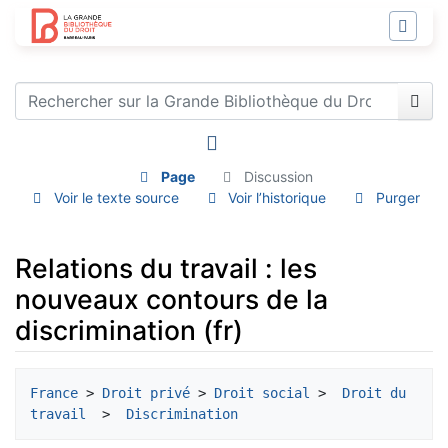
Page
Discussion
Voir le texte source
Voir l’historique
Purger
Relations du travail : les
nouveaux contours de la
discrimination (fr)
Aller à :
navigation
,
rechercher
France
 > 
Droit privé
 > 
Droit social
 > 
 Droit du 
travail 
 > 
 Discrimination 